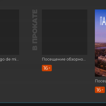
В ПРОКАТЕ
Мюзикл "Tango de mi Vida/Танго - моя жизнь"
Посещение обзорной площадки
16
+
16
+