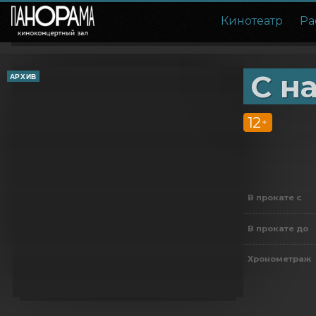
Кинотеатр
Ра
С н
АРХИВ
12
+
В прокате с
В прокате до
Хронометраж