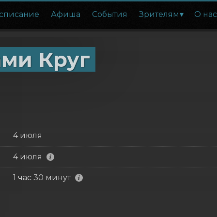
списание
Афиша
События
Зрителям
О на
ами Круг
4 июля
4 июля
1 час 30 минут